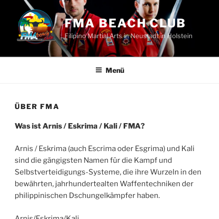
Zum
Inhalt
FMA BEACH CLUB
springen
Filipino Martial Arts in Neustadt in Holstein
Menü
ÜBER FMA
Was ist Arnis / Eskrima / Kali / FMA?
Arnis / Eskrima (auch Escrima oder Esgrima) und Kali
sind die gängigsten Namen für die Kampf und
Selbstverteidigungs-Systeme, die ihre Wurzeln in den
bewährten, jahrhundertealten Waffentechniken der
philippinischen Dschungelkämpfer haben.
Arnis/Eskrima/Kali